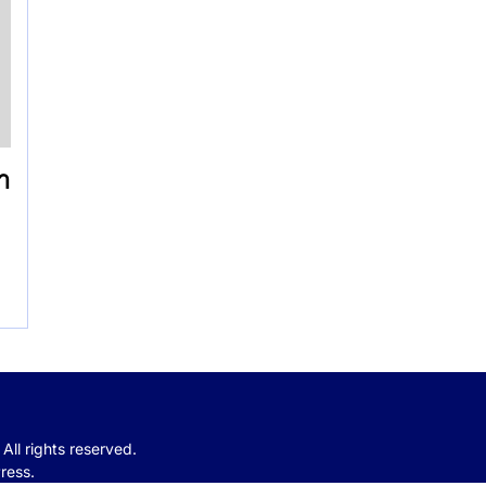
า
.
All rights reserved.
ress.