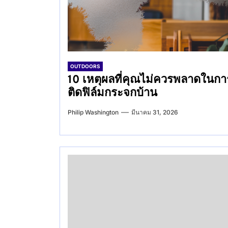
OUTDOORS
10 เหตุผลที่คุณไม่ควรพลาดในกา
ติดฟิล์มกระจกบ้าน
Philip Washington
มีนาคม 31, 2026