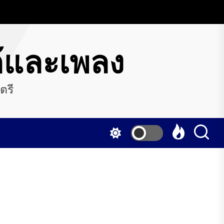
ก้และเพลง
ตรี