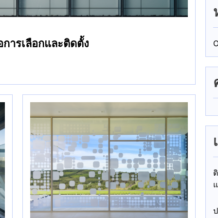
ือการเลือกและติดตั้ง
O
ต
แ
ป