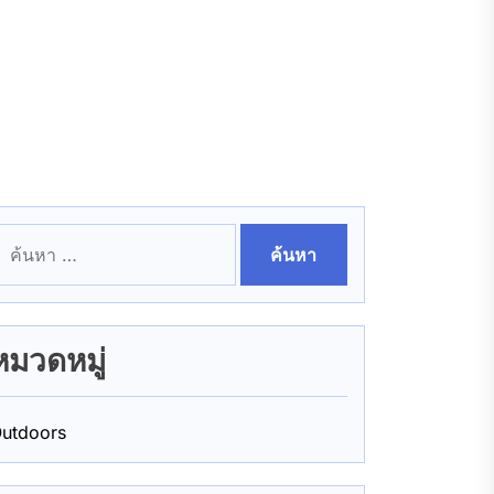
้นหา
ำหรับ:
หมวดหมู่
utdoors