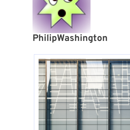
PhilipWashington