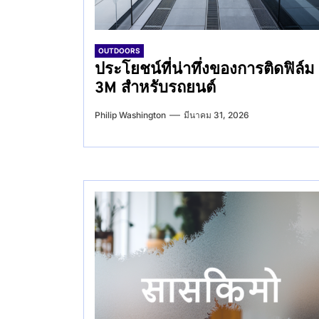
OUTDOORS
ประโยชน์ที่น่าทึ่งของการติดฟิล์ม
3M สำหรับรถยนต์
Philip Washington
มีนาคม 31, 2026