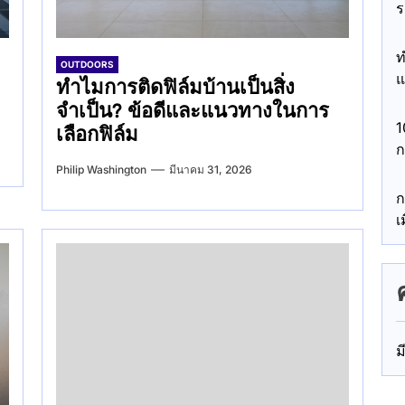
ร
ท
OUTDOORS
แ
ทำไมการติดฟิล์มบ้านเป็นสิ่ง
จำเป็น? ข้อดีและแนวทางในการ
1
เลือกฟิล์ม
ก
Philip Washington
มีนาคม 31, 2026
ก
เ
ม